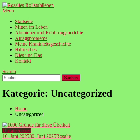
Skip
To
Menu
Mitten aus dem Leben mit einer chronischen Erkrankung
Content
Startseite
Mitten im Leben
Abenteuer und Erfahrungsberichte
Alltagsprobleme
Meine Krankheitsgeschichte
Hilfreiches
Dies und Das
Kontakt
Search
Suchen
nach:
Kategorie:
Uncategorized
Home
Uncategorized
Uncategorized
16. Juni 2025
30. Juni 2025
Rosalie