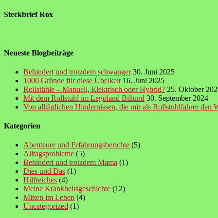
Steckbrief Rox
Neueste Blogbeiträge
Behindert und trotzdem schwanger
30. Juni 2025
1000 Gründe für diese Übelkeit
16. Juni 2025
Rollstühle – Manuell, Elektrisch oder Hybrid?
25. Oktober 202
Mit dem Rollstuhl im Legoland Billund
30. September 2024
Von alltäglichen Hindernissen, die mir als Rollstuhlfahrer den 
Kategorien
Abenteuer und Erfahrungsberichte
(5)
Alltagsprobleme
(5)
Behindert und trotzdem Mama
(1)
Dies und Das
(1)
Hilfreiches
(4)
Meine Krankheitsgeschichte
(12)
Mitten im Leben
(4)
Uncategorized
(1)