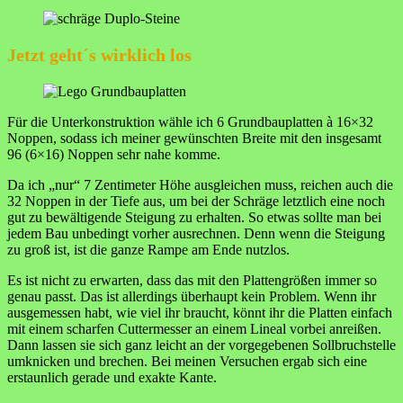
Jetzt geht´s wirklich los
Für die Unterkonstruktion wähle ich 6 Grundbauplatten à 16×32
Noppen, sodass ich meiner gewünschten Breite mit den insgesamt
96 (6×16) Noppen sehr nahe komme.
Da ich „nur“ 7 Zentimeter Höhe ausgleichen muss, reichen auch die
32 Noppen in der Tiefe aus, um bei der Schräge letztlich eine noch
gut zu bewältigende Steigung zu erhalten. So etwas sollte man bei
jedem Bau unbedingt vorher ausrechnen. Denn wenn die Steigung
zu groß ist, ist die ganze Rampe am Ende nutzlos.
Es ist nicht zu erwarten, dass das mit den Plattengrößen immer so
genau passt. Das ist allerdings überhaupt kein Problem. Wenn ihr
ausgemessen habt, wie viel ihr braucht, könnt ihr die Platten einfach
mit einem scharfen Cuttermesser an einem Lineal vorbei anreißen.
Dann lassen sie sich ganz leicht an der vorgegebenen Sollbruchstelle
umknicken und brechen. Bei meinen Versuchen ergab sich eine
erstaunlich gerade und exakte Kante.