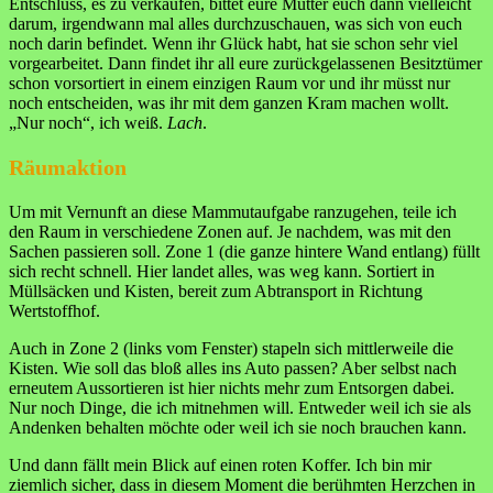
Entschluss, es zu verkaufen, bittet eure Mutter euch dann vielleicht
darum, irgendwann mal alles durchzuschauen, was sich von euch
noch darin befindet. Wenn ihr Glück habt, hat sie schon sehr viel
vorgearbeitet. Dann findet ihr all eure zurückgelassenen Besitztümer
schon vorsortiert in einem einzigen Raum vor und ihr müsst nur
noch entscheiden, was ihr mit dem ganzen Kram machen wollt.
„Nur noch“, ich weiß.
Lach
.
Räumaktion
Um mit Vernunft an diese Mammutaufgabe ranzugehen, teile ich
den Raum in verschiedene Zonen auf. Je nachdem, was mit den
Sachen passieren soll. Zone 1 (die ganze hintere Wand entlang) füllt
sich recht schnell. Hier landet alles, was weg kann. Sortiert in
Müllsäcken und Kisten, bereit zum Abtransport in Richtung
Wertstoffhof.
Auch in Zone 2 (links vom Fenster) stapeln sich mittlerweile die
Kisten. Wie soll das bloß alles ins Auto passen? Aber selbst nach
erneutem Aussortieren ist hier nichts mehr zum Entsorgen dabei.
Nur noch Dinge, die ich mitnehmen will. Entweder weil ich sie als
Andenken behalten möchte oder weil ich sie noch brauchen kann.
Und dann fällt mein Blick auf einen roten Koffer. Ich bin mir
ziemlich sicher, dass in diesem Moment die berühmten Herzchen in