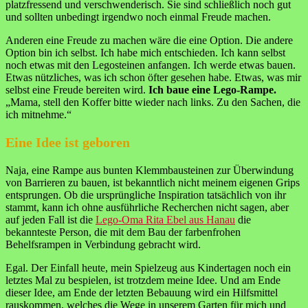
platzfressend und verschwenderisch. Sie sind schließlich noch gut
und sollten unbedingt irgendwo noch einmal Freude machen.
Anderen eine Freude zu machen wäre die eine Option. Die andere
Option bin ich selbst. Ich habe mich entschieden. Ich kann selbst
noch etwas mit den Legosteinen anfangen. Ich werde etwas bauen.
Etwas nützliches, was ich schon öfter gesehen habe. Etwas, was mir
selbst eine Freude bereiten wird.
Ich baue eine Lego-Rampe.
„Mama, stell den Koffer bitte wieder nach links. Zu den Sachen, die
ich mitnehme.“
Eine Idee ist geboren
Naja, eine Rampe aus bunten Klemmbausteinen zur Überwindung
von Barrieren zu bauen, ist bekanntlich nicht meinem eigenen Grips
entsprungen. Ob die ursprüngliche Inspiration tatsächlich von ihr
stammt, kann ich ohne ausführliche Recherchen nicht sagen, aber
auf jeden Fall ist die
Lego-Oma Rita Ebel aus Hanau
die
bekannteste Person, die mit dem Bau der farbenfrohen
Behelfsrampen in Verbindung gebracht wird.
Egal. Der Einfall heute, mein Spielzeug aus Kindertagen noch ein
letztes Mal zu bespielen, ist trotzdem meine Idee. Und am Ende
dieser Idee, am Ende der letzten Bebauung wird ein Hilfsmittel
rauskommen, welches die Wege in unserem Garten für mich und