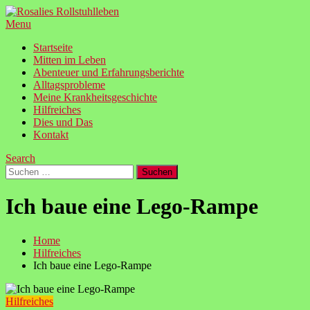
Skip
To
Menu
Mitten aus dem Leben mit einer chronischen Erkrankung
Content
Startseite
Mitten im Leben
Abenteuer und Erfahrungsberichte
Alltagsprobleme
Meine Krankheitsgeschichte
Hilfreiches
Dies und Das
Kontakt
Search
Suchen
nach:
Ich baue eine Lego-Rampe
Home
Hilfreiches
Ich baue eine Lego-Rampe
Hilfreiches