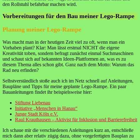
den Rollstuhl befahrbar machen wird.
Vorbereitungen für den Bau meiner Lego-Rampe
Planung meiner Lego-Rampe
Was macht man in der heutigen Zeit viel zu oft, wenn man ein
Vorhaben plant? Klar: Man lässt erstmal NICHT die eigene
Kreativität toben, sondern befragt zunächst einmal Suchmaschinen
und schaut sich auf bekannten Ideen-Plattformen an, was es zu
diesem Thema alles schon gibt. Ganz nach dem Motto: Warum das
Rad neu erfinden?
Selbstverständlich stoße auch ich im Netz schnell auf Anleitungen,
Baupläne und Tipps für meine geplante Lego-Rampe. Ein paar
Bauanleitungen findet ihr beispielsweise hier:
Stiftung Liebenau
Initiative „Menschen in Hanau“
Junge Stadt Köln e.V.
Raul Krauthausen – Aktivist für Inklusion und Barrierefreiheit
Ich schaue mir die verschiedenen Anleitungen kurz an, entschließe
mich dann aber relativ zügig dazu, ohne vorgefertigten Bauplan zu